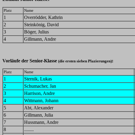
Platz
Name
1
Overrödder, Kathrin
2
Steinkönig, David
3
Böger, Julius
4
Gillmann, Andre
Vorläufe der Senior-Klasse
:
(die ersten sieben Plazierungen)
Platz
Name
1
Sternik, Lukas
2
Schumacher, Jan
3
Harrison, Andre
4
Wittmann, Johann
5
Abt, Alexander
6
Gillmann, Julia
7
Hussmann, Andre
8
........