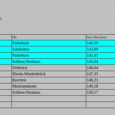
:
Ort
Ges.-Zeit (sec)
Paderborn
140,39
Salzkotten
143,09
Paderborn
145,45
Schloss-Neuhaus
145,64
Delbrück
146,64
Rheda-Wiedenbrück
147,35
Borchen
148,23
Marienmünster
149,18
Schloss-Neuhaus
150,17