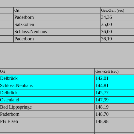
Ort
Ges.-Zeit (sec)
Paderborn
34,36
Salzkotten
35,00
Schloss-Neuhaus
36,00
Paderborn
36,19
Ort
Ges.-Zeit (sec)
Delbrück
142,01
Schloss-Neuhaus
144,81
Delbrück
145,77
Ostenland
147,99
Bad Lippspringe
148,19
Paderborn
148,70
PB-Elsen
148,98