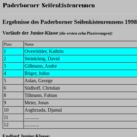
Ergebnisse des Paderborner Seifenkistenrennens 1998
Vorläufe der Junior-Klasse
:
(die ersten zehn Plazierungen)
Platz
Name
1
Overrödder, Kathrin
2
Steinkönig, David
3
Gillmann, Andre
4
Böger, Julius
5
Aslan, George
6
Südhoff, Christian
8
Tillmann, Fabian
9
Meier, Jonas
10
Asghrzada, Djamal
11
............
12
............
Endlauf Junior-Klasse: