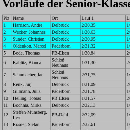
Vorläufe der Senior-Klass
Plz
Name
Ort
Lauf 1
L
1
Harrison, Andre
Delbrück
2/30,35
1
2
Wecker, Johannes
Delbrück
1/30,63
2
3
Sunder, Christian
Delbrück
2/30,95
1
4
Oldenkott, Marcel
Paderborn
2/31,32
1
5
Bode, Thomas
PB-Elsen
1/30,84
2
Schloß
6
Kablitz, Bianca
1/31,30
2
Neuhaus
Schloß
7
Schumacher, Jan
2/31,75
1
Neuhaus
8
Renk, Jurj
Delbrück
1/31,09
2
9
Gillmann, Julia
Paderborn
2/31,78
1
10
Helling, Tobias
PB-Elsen
1/31,57
2
11
Bochnia, Mirka
Delbrück
2/32,13
1
Steffen-Munsberg,
12
PB-Dahl
2/32,09
1
Lea
13
Rösner, Stefan
Paderborn
2/32,61
1