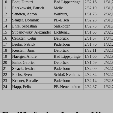
10
Foot, Dimitri
Bad Lippspringe
2/32,16
1/31,
11
Ratzkowski, Patrick
Melle
2/32,19
1/31,
12
Sandten, Aaron
Warburg
1/31,73
2/32,
13
Saager, Dominik
PB-Elsen
1/32,28
2/31,
14
Ehre, Sebastian
Salzkotten
1/32,73
2/31,
15
Stipanowsky, Alexander
Lichtenau
1/31,63
2/32
16
Celikten, Cetin
Delbrück
2/31,57
1/34,
17
Bruhn, Patrick
Paderborn
2/31,76
1/32,
18
Kerstein, Jana
Delbrück
1/32,11
2/32,
19
Naerger, Andre
Bad Lippspringe
1/31,66
2/32,
20
Baho, Gabriel
Delbrück
1/31,59
2/32,
21
Steack, Jessica
Paderborn
1/32,09
2/32,
22
Fuchs, Sven
Schloß Neuhaus
2/32,34
1/32,
23
Kriener, Rosalie
Paderborn
1/32,14
2/32,
24
Happ, Felix
PB-Neuenbeken
2/32,87
1/32,