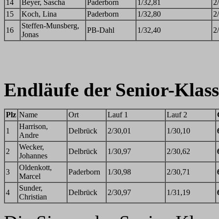
14
Beyer, Sascha
Paderborn
1/32,81
2
15
Koch, Lina
Paderborn
1/32,80
2
Steffen-Munsberg,
16
PB-Dahl
1/32,40
2
Jonas
Endläufe der Senior-Klass
Plz
Name
Ort
Lauf 1
Lauf 2
Harrison,
1
Delbrück
2/30,01
1/30,10
Andre
Wecker,
2
Delbrück
1/30,97
2/30,62
Johannes
Oldenkott,
3
Paderborn
1/30,98
2/30,71
Marcel
Sunder,
4
Delbrück
2/30,97
1/31,19
Christian