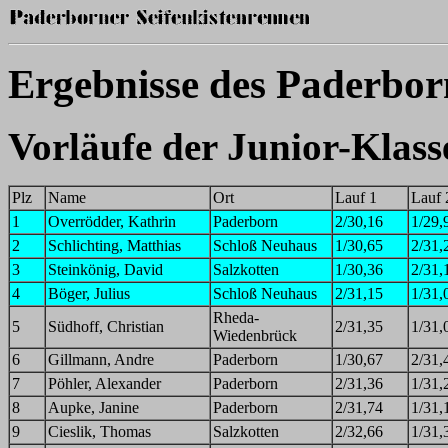
Ergebnisse des Paderbor
Vorläufe der Junior-Klass
Plz
Name
Ort
Lauf 1
Lauf 
1
Overrödder, Kathrin
Paderborn
2/30,16
1/29,
2
Schlichting, Matthias
Schloß Neuhaus
1/30,65
2/31,
3
Steinkönig, David
Salzkotten
1/30,36
2/31,
4
Böger, Julius
Schloß Neuhaus
2/31,15
1/31,
Rheda-
5
Südhoff, Christian
2/31,35
1/31,
Wiedenbrück
6
Gillmann, Andre
Paderborn
1/30,67
2/31,
7
Pöhler, Alexander
Paderborn
2/31,36
1/31,
8
Aupke, Janine
Paderborn
2/31,74
1/31,
9
Cieslik, Thomas
Salzkotten
2/32,66
1/31,