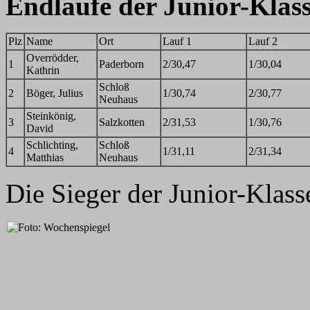
Endläufe der Junior-Klass
Plz
Name
Ort
Lauf 1
Lauf 2
Overrödder,
1
Paderborn
2/30,47
1/30,04
Kathrin
Schloß
2
Böger, Julius
1/30,74
2/30,77
Neuhaus
Steinkönig,
3
Salzkotten
2/31,53
1/30,76
David
Schlichting,
Schloß
4
1/31,11
2/31,34
Matthias
Neuhaus
Die Sieger der Junior-Klass